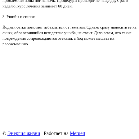
проблемные зоны ног на ночь. Процедуры проводят не чаще двух раз в
неделю, курс лечения занимает 60 дней.
3. Ушибы и синяки
Йодная сетка помогает избавляться от гематом. Однако сразу наносить ее на
синяк, образовавшийся вследствие ушиба, не стоит. Дело в том, что такие
повреждения сопровождаются отеками, а йод может мешать их
рассасыванию
©
Энергия жизни
| Работает на
Meruert